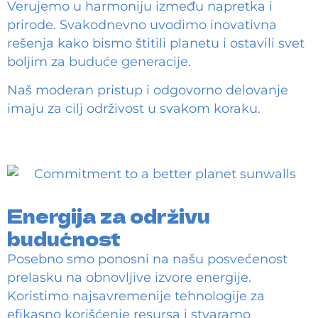
Verujemo u harmoniju između napretka i
prirode. Svakodnevno uvodimo inovativna
rešenja kako bismo štitili planetu i ostavili svet
boljim za buduće generacije.
Naš moderan pristup i odgovorno delovanje
imaju za cilj održivost u svakom koraku.
Energija za održivu
budućnost
Posebno smo ponosni na našu posvećenost
prelasku na obnovljive izvore energije.
Koristimo najsavremenije tehnologije za
efikasno korišćenje resursa i stvaramo